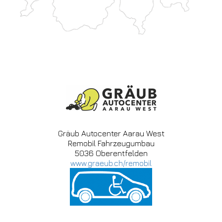
Gräub Autocenter Aarau West
Remobil Fahrzeugumbau
5036 Oberentfelden
www.graeub.ch/remobil