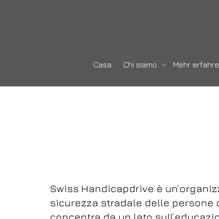
Casa
Chi siamo
Mehr erfahr
Swiss Handicapdrive è un’organiz
sicurezza stradale delle persone c
concentra da un lato sull’educazio